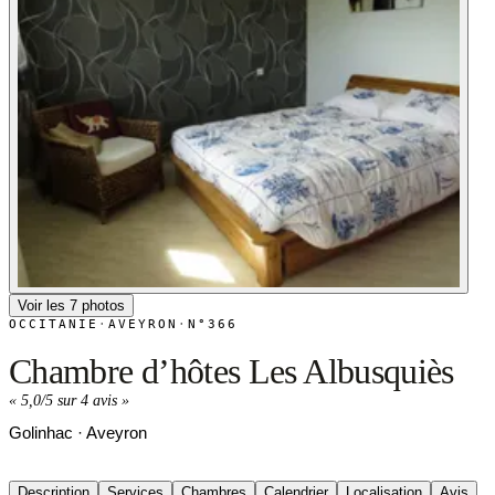
Voir les 7 photos
OCCITANIE
·
AVEYRON
·
N°366
Chambre d’hôtes Les Albusquiès
«
5,0/5 sur 4 avis
»
Golinhac · Aveyron
Description
Services
Chambres
Calendrier
Localisation
Avis