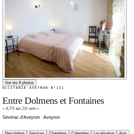
Voir les 8 photos
OCCITANIE
·
AVEYRON
·
N°131
Entre Dolmens et Fontaines
«
4,7/5 sur 211 avis
»
Sévérac d'Aveyron · Aveyron
Description
Services
Chambres
Calendrier
Localisation
Avis