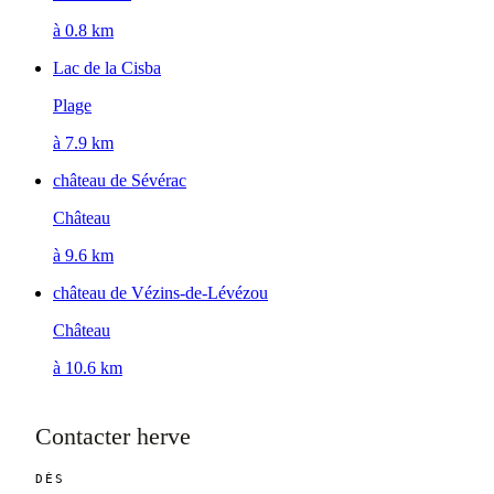
à 0.8 km
Lac de la Cisba
Plage
à 7.9 km
château de Sévérac
Château
à 9.6 km
château de Vézins-de-Lévézou
Château
à 10.6 km
Contacter herve
DÈS