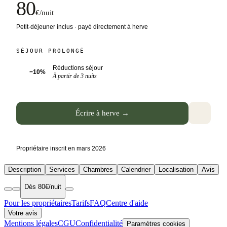
80
€/nuit
Petit-déjeuner inclus · payé directement à herve
SÉJOUR PROLONGÉ
Réductions séjour
−10%
À partir de 3 nuits
Écrire à herve →
Propriétaire inscrit en mars 2026
Description
Services
Chambres
Calendrier
Localisation
Avis
Dès 80€/nuit
Pour les propriétaires
Tarifs
FAQ
Centre d'aide
Votre avis
Mentions légales
CGU
Confidentialité
Paramètres cookies