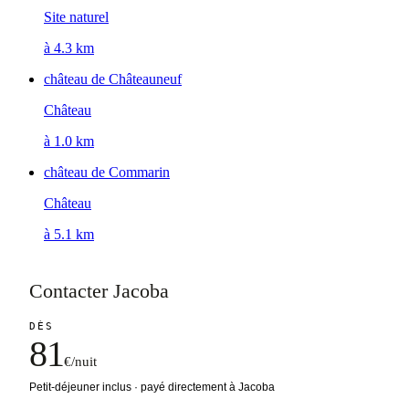
Site naturel
à 4.3 km
château de Châteauneuf
Château
à 1.0 km
château de Commarin
Château
à 5.1 km
Contacter Jacoba
DÈS
81
€/nuit
Petit-déjeuner inclus · payé directement à Jacoba