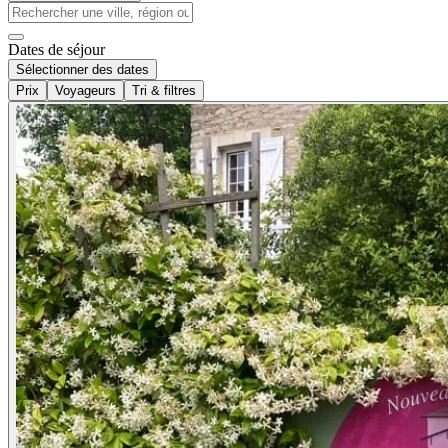
Dates de séjour
Sélectionner des dates
Prix
Voyageurs
Tri & filtres