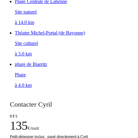
Plage Centrale de Labenne
Site naturel
à 14.0 km
Théatre Michel-Portal (de Bayonne)
Site culturel
à 3.0 km
phare de Biarritz
Phare
à 4.0 km
Contacter Cyril
DÈS
135
€/nuit
Petit-déjeuner inclus · payé directement à Cyril