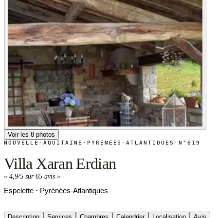
Voir les 8 photos
NOUVELLE-AQUITAINE
·
PYRÉNÉES-ATLANTIQUES
·
N°619
Villa Xaran Erdian
«
4,9/5 sur 65 avis
»
Espelette · Pyrénées-Atlantiques
Description
Services
Chambres
Calendrier
Localisation
Avis