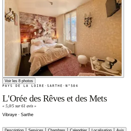
Voir les 8 photos
PAYS DE LA LOIRE
·
SARTHE
·
N°504
L'Orée des Rêves et des Mets
«
5,0/5 sur 61 avis
»
Vibraye · Sarthe
Description
Services
Chambres
Calendrier
Localisation
Avis