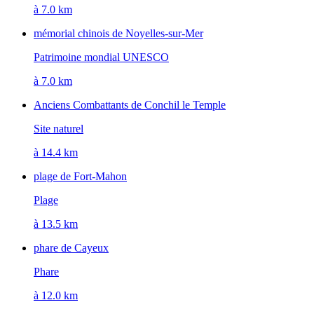
à 7.0 km
mémorial chinois de Noyelles-sur-Mer
Patrimoine mondial UNESCO
à 7.0 km
Anciens Combattants de Conchil le Temple
Site naturel
à 14.4 km
plage de Fort-Mahon
Plage
à 13.5 km
phare de Cayeux
Phare
à 12.0 km