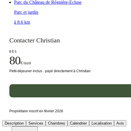
Parc du Château de Régnière-Ecluse
Parc et jardin
à 8.6 km
Contacter Christian
DÈS
80
€/nuit
Petit-déjeuner inclus · payé directement à Christian
Propriétaire inscrit en février 2026
Description
Services
Chambres
Calendrier
Localisation
Avis