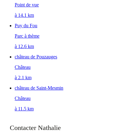
Point de vue
à 14.1 km
Puy du Fou
Parc à thème
à 12.6 km
château de Pouzauges
Château
à 2.1 km
château de Saint-Mesmin
Château
à 11.5 km
Contacter Nathalie