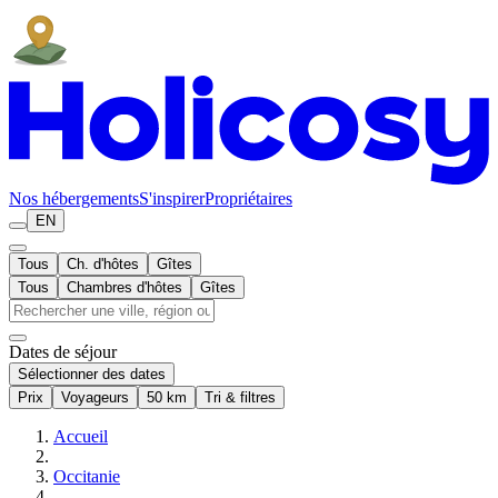
Nos hébergements
S'inspirer
Propriétaires
EN
Tous
Ch. d'hôtes
Gîtes
Tous
Chambres d'hôtes
Gîtes
Dates de séjour
Sélectionner des dates
Prix
Voyageurs
50 km
Tri & filtres
Accueil
Occitanie