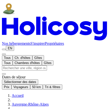
Nos hébergements
S'inspirer
Propriétaires
EN
Tous
Ch. d'hôtes
Gîtes
Tous
Chambres d'hôtes
Gîtes
Dates de séjour
Sélectionner des dates
Prix
Voyageurs
50 km
Tri & filtres
Accueil
Auvergne-Rhône-Alpes