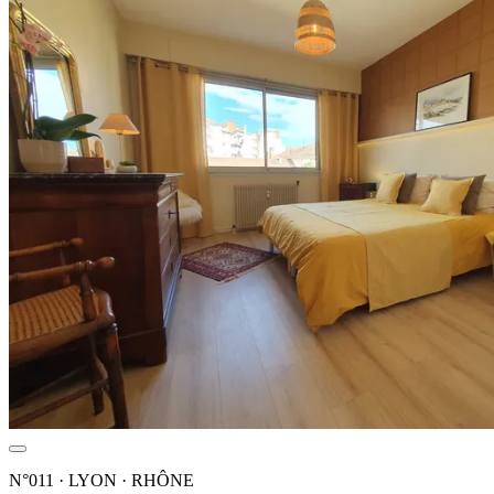
N°011 · LYON · RHÔNE