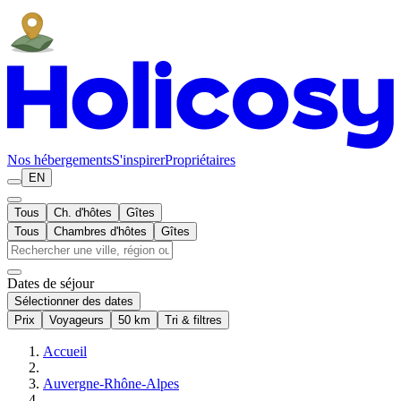
Nos hébergements
S'inspirer
Propriétaires
EN
Tous
Ch. d'hôtes
Gîtes
Tous
Chambres d'hôtes
Gîtes
Dates de séjour
Sélectionner des dates
Prix
Voyageurs
50 km
Tri & filtres
Accueil
Auvergne-Rhône-Alpes