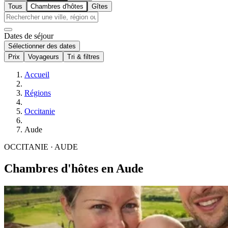
Tous
Chambres d'hôtes
Gîtes
Dates de séjour
Sélectionner des dates
Prix
Voyageurs
Tri & filtres
Accueil
Régions
Occitanie
Aude
OCCITANIE · AUDE
Chambres d'hôtes en Aude