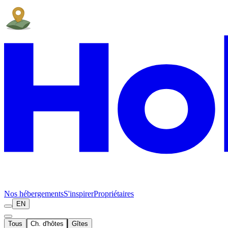
Nos hébergements
S'inspirer
Propriétaires
EN
Tous
Ch. d'hôtes
Gîtes