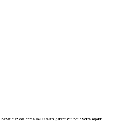
u **Domaine Ô Lingot d'Oc**, vous bénéficiez des **meilleurs tarifs garantis** pour votre séjour