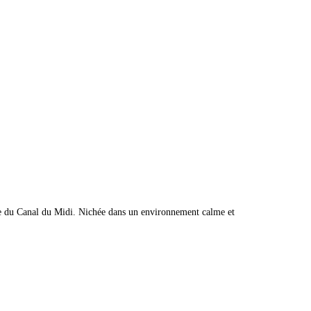
Aux Belles Vacances, votre chambre d’hôtes de charme avec piscine idéalement située à quelques minutes de la Cité de Carcassonne et à proximité immédiate du Canal du Midi. Nichée dans un environnement calme et