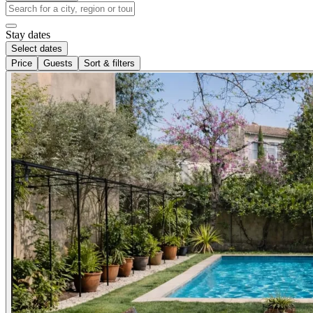
Stay dates
Select dates
Price
Guests
Sort & filters