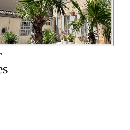
99
es