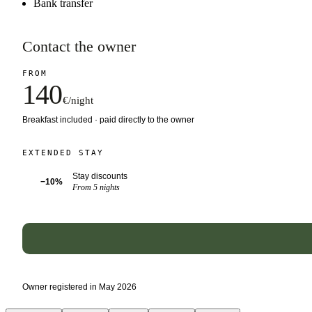
Bank transfer
Contact the owner
FROM
140
€/night
Breakfast included · paid directly to the owner
EXTENDED STAY
Stay discounts
−10%
From 5 nights
Owner registered in May 2026