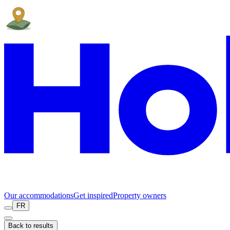
Our accommodations
Get inspired
Property owners
FR
Back to results