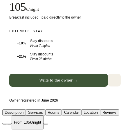
105
€/night
Breakfast included · paid directly to the owner
EXTENDED STAY
Stay discounts
−10%
From 7 nights
Stay discounts
−21%
From 28 nights
Write to the owner →
Owner registered in June 2026
Description
Services
Rooms
Calendar
Location
Reviews
From 105€/night