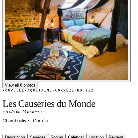
View all 8 photos
NOUVELLE-AQUITAINE
·
CORRÈZE
·
NO.912
Les Causeries du Monde
«
5.0/5 on 23 reviews
»
Chamboulive · Corrèze
Description
Services
Rooms
Calendar
Location
Reviews