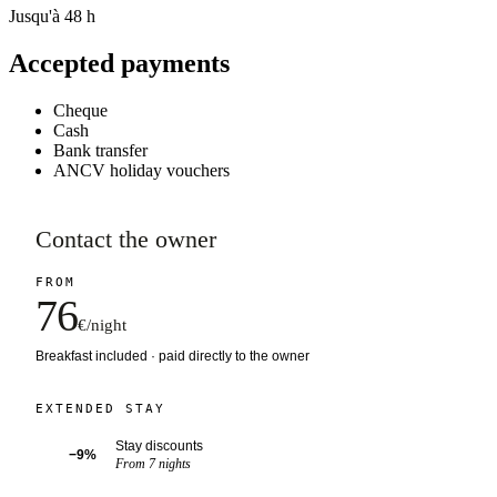
Jusqu'à 48 h
Accepted payments
Cheque
Cash
Bank transfer
ANCV holiday vouchers
Contact the owner
FROM
76
€/night
Breakfast included · paid directly to the owner
EXTENDED STAY
Stay discounts
−9%
From 7 nights