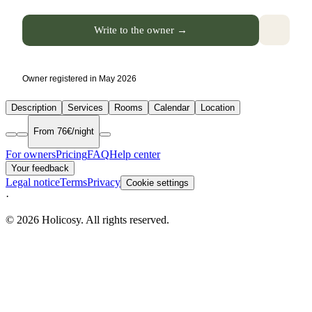
Write to the owner →
Owner registered in May 2026
Description
Services
Rooms
Calendar
Location
From 76€/night
For owners
Pricing
FAQ
Help center
Your feedback
Legal notice
Terms
Privacy
Cookie settings
·
© 2026 Holicosy. All rights reserved.