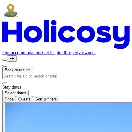
Our accommodations
Get inspired
Property owners
FR
Back to results
Stay dates
Select dates
Price
Guests
Sort & filters