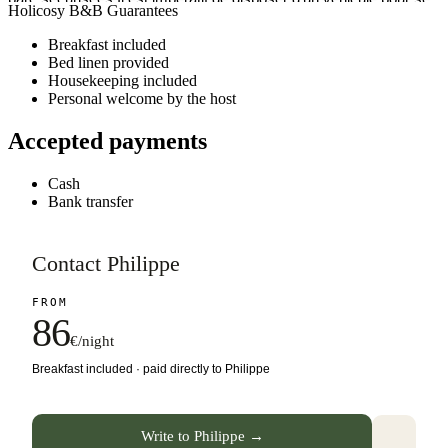
Holicosy B&B Guarantees
rendre chez nous. Nous mettons à disposition des espaces
Breakfast included
communs intérieurs et extérieurs à partager avec nous, notre
Bed linen provided
chien et notre chat. Notre but étant d’entrer en contact avec les
Housekeeping included
voyageurs de court ou moyen séjour et de partager nos
Personal welcome by the host
expériences communes.
Accepted payments
Cash
Bank transfer
Contact Philippe
FROM
86
€/night
Breakfast included · paid directly to Philippe
Write to Philippe →