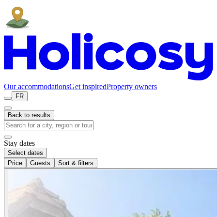
Our accommodations
Get inspired
Property owners
FR
Back to results
Stay dates
Select dates
Price
Guests
Sort & filters